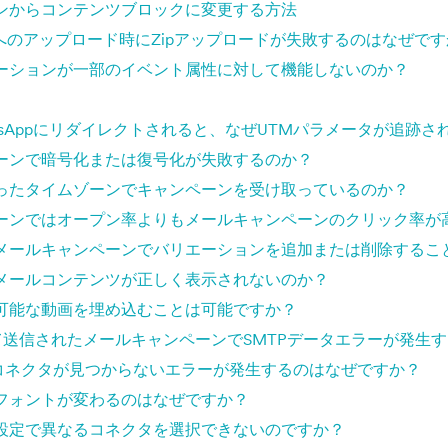
ンからコンテンツブロックに変更する方法
へのアップロード時にZipアップロードが失敗するのはなぜで
ーションが一部のイベント属性に対して機能しないのか？
atsAppにリダイレクトされると、なぜUTMパラメータが追跡
ーンで暗号化または復号化が失敗するのか？
ったタイムゾーンでキャンペーンを受け取っているのか？
ーンではオープン率よりもメールキャンペーンのクリック率が
メールキャンペーンでバリエーションを追加または削除するこ
メールコンテンツが正しく表示されないのか？
可能な動画を埋め込むことは可能ですか？
を通じて送信されたメールキャンペーンでSMTPデータエラーが発
Pコネクタが見つからないエラーが発生するのはなぜですか？
フォントが変わるのはなぜですか？
設定で異なるコネクタを選択できないのですか？