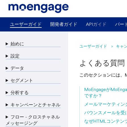
ユーザーガイド
開発者ガイド
APIガイド
パー
始めに
ユーザーガイド
キャ
設定
よくある質問 - 
データ
このセクションには、M
セグメント
MoEngageがM
分析する
ですか？
メールマーケティン
キャンペーンとチャネル
バウンスメールを受
フロー - クロスチャネル
なぜHTMLコンテ
メッセージング