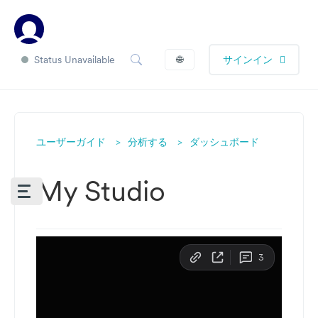
Status Unavailable
🌐
サインイン
ユーザーガイド
分析する
ダッシュボード
My Studio
世界が進化し続ける中、データと分析がもたら
す課題と機会も進化しています。MoEngageの
マイスタジオ
を使えば、データ管理のストレス
にさよならを告げ、効率的で生産的なワークフ
ローにこんにちはと言えます。もはや、予期し