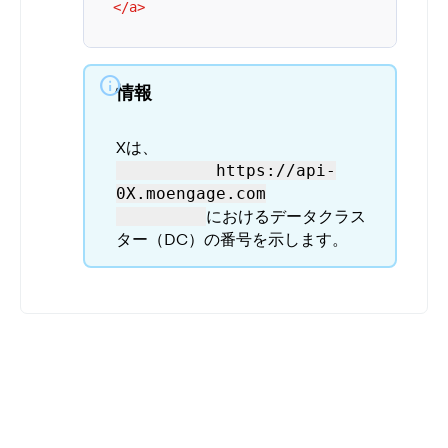
</
a
>
info
情報
Xは、
          https://api-
0X.moengage.com

におけるデータクラス
ター（DC）の番号を示します。