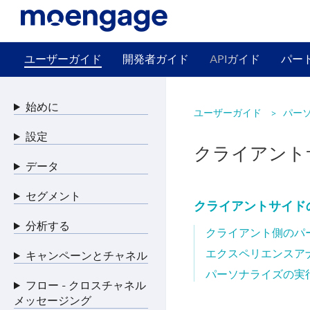
ユーザーガイド
開発者ガイド
APIガイド
パー
始めに
ユーザーガイド
パー
設定
クライアント
データ
セグメント
クライアントサイド
分析する
クライアント側のパ
エクスペリエンスア
キャンペーンとチャネル
パーソナライズの実
フロー - クロスチャネル
メッセージング