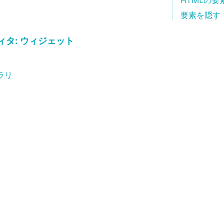
HTMLの要
要素を隠す
タ: ウィジェット
ラリ