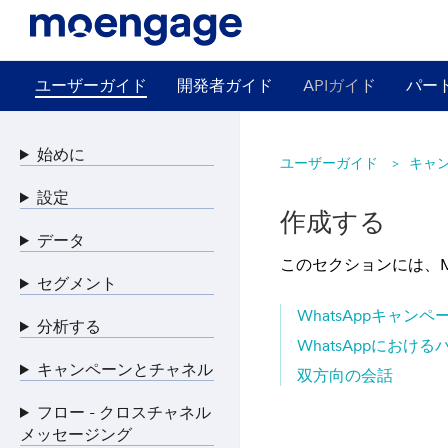
ユーザーガイド
開発者ガイド
APIガイド
パー
始めに
ユーザーガイド
キャ
設定
作成する
データ
このセクションには、Mo
セグメント
WhatsAppキャン
分析する
WhatsAppにおけ
キャンペーンとチャネル
双方向の会話
フロー - クロスチャネル
メッセージング