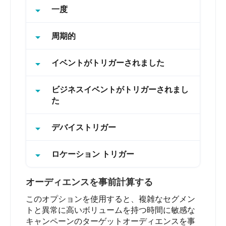
arrow_drop_down
一度
arrow_drop_down
周期的
arrow_drop_down
イベントがトリガーされました
arrow_drop_down
ビジネスイベントがトリガーされまし
た
arrow_drop_down
デバイストリガー
arrow_drop_down
ロケーション トリガー
オーディエンスを事前計算する
このオプションを使用すると、複雑なセグメン
トと異常に高いボリュームを持つ時間に敏感な
キャンペーンのターゲットオーディエンスを事