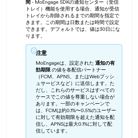
間
- MoEngage SDKの通知センター（受信
トレイ）機能を使用する場合、通知が受信
トレイから削除されるまでの期間を指定で
きます。この期間は日数または時間で設定
できます。デフォルトでは、値は30日にな
ります。
info
注意
MoEngageは、設定された
通知の有
効期限
の値を各配信パートナー
（FCM、APNS、またはWebプッシ
ュサービスなど）に送信します。た
だし、これらのサービスはすべての
ケースでこの値を尊重しない場合が
あります。一部のキャンペーンで
は、FCMは約0.1%〜0.5%のユーザー
に対して有効期限を超えた通知を配
信し、APNSは最大0.1%に対して配
信しています。