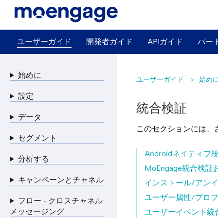
ユーザーガイド
開発者ガイド
APIガイド
パー
始めに
ユーザーガイド
始め
設定
統合検証
データ
このセクションには、
セグメント
Androidネイティブ
分析する
MoEngage統合検
キャンペーンとチャネル
インストール/アン
ユーザー属性/プロ
フロー - クロスチャネル
メッセージング
ユーザーイベント統