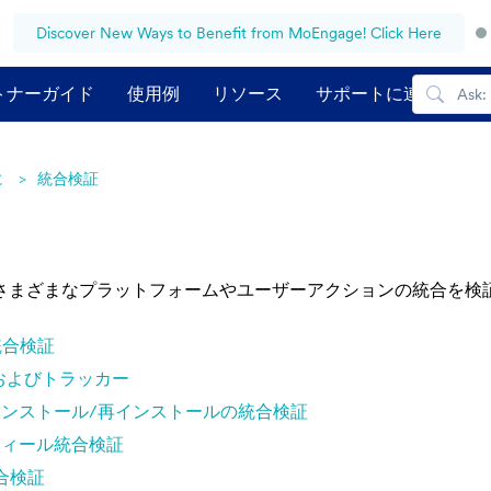
Discover New Ways to Benefit from MoEngage! Click Here
トナーガイド
使用例
リソース
サポートに連絡する
に
統合検証
さまざまなプラットフォームやユーザーアクションの統合を検
統合検証
証およびトラッカー
インストール/再インストールの統合検証
フィール統合検証
合検証