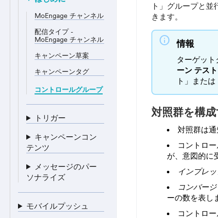
ト」グループと並
MoEngage チャンネル
きます。
配信タイプ -
info
MoEngage チャンネル
情報
キャンペーン草案
ターゲット
ーン
テスト
キャンペーンタグ
ト」または
コントロールグループ
対照群を構成
トリガー
対照群は通
キャンペーンコン
コントロー
テンツ
が、意図的に
メッセージのパー
インプレッ
ソナライズ
コンバージ
ーの数を表し
モバイルプッシュ
コントロー