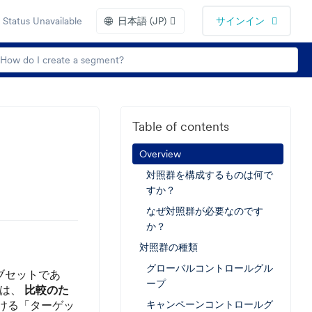
🌐
Status Unavailable
日本語 (JP)
サインイン
Table of contents
Overview
対照群を構成するものは何で
すか？
なぜ対照群が必要なのです
か？
対照群の種類
グローバルコントロールグル
ブセットであ
ープ
的は、
比較のた
ける「ターゲッ
キャンペーンコントロールグ