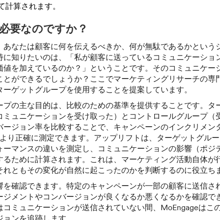
て計算されます。
必要なのですか？
、あなたは顧客に何を伝えるべきか、何が無駄であるかという
特に知りたいのは、「私が顧客に送っているコミュニケーショ
価値を加えているのか？」ということです。そのコミュニケー
ことができるでしょうか？ここでマーケティングリサーチの専
ターゲットグループを使用することを提案しています。
ープの主な目的は、比較のための基準を提供することです。タ
コミュニケーションを受け取った）とコントロールグループ（
バージョン率を比較することで、キャンペーンのインクリメン
より正確に測定できます。アップリフトは、ターゲットグルー
ォーマンスの違いを測定し、コミュニケーションの影響（ポジ
するために計算されます。これは、マーケティング活動自体が
それともその変化が自然に起こったのかを判断するのに役立ち
響を確認できます。特定のキャンペーンが一部の顧客に送信さ
ージメントやコンバージョンが良くなるか悪くなるかを確認で
コミュニケーションが送信されていない間、MoEngageはこ
ジョンを追跡します。