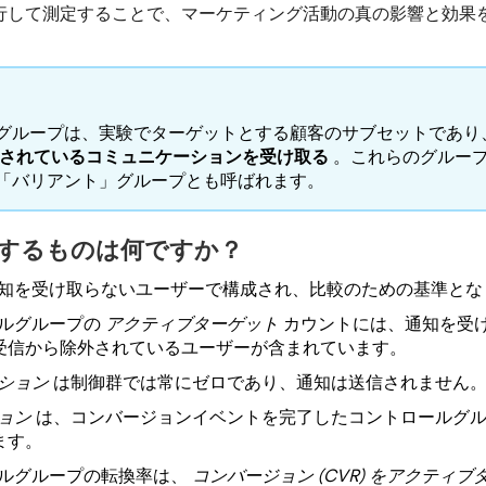
行して測定することで、マーケティング活動の真の影響と効果
グループは、実験でターゲットとする顧客のサブセットであり
されているコミュニケーションを受け取る
。これらのグルー
「バリアント」グループとも呼ばれます。
するものは何ですか？
知を受け取らないユーザーで構成され、比較のための基準とな
ルグループの
アクティブターゲット
カウントには、通知を受
受信から除外されているユーザーが含まれています。
ション
は制御群では常にゼロであり、通知は送信されません
ョン
は、コンバージョンイベントを完了したコントロールグ
ます。
ルグループの転換率は、
コンバージョン (CVR) をアクティ