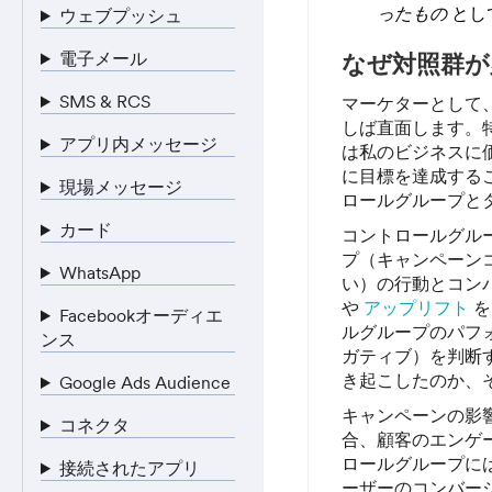
ったもの
とし
ウェブプッシュ
電子メール
なぜ対照群が
SMS & RCS
マーケターとして
しば直面します。
アプリ内メッセージ
は私のビジネスに
に目標を達成する
現場メッセージ
ロールグループと
カード
コントロールグル
プ（キャンペーン
WhatsApp
い）の行動とコン
や
アップリフト
を
Facebookオーディエ
ルグループのパフ
ンス
ガティブ）を判断
き起こしたのか、
Google Ads Audience
キャンペーンの影
コネクタ
合、顧客のエンゲ
ロールグループには
接続されたアプリ
ーザーのコンバー