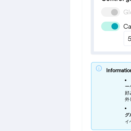
info
Informatio
ー
好
外
グ
イ