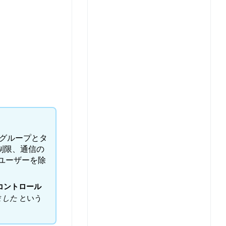
ルグループとタ
度制限、通信の
ユーザーを除
コントロール
ました
という