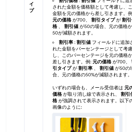
割引価格
:
割引値
フィールドに追
イ
された金額を価格額として考慮し、
プ
金額を元の価格から差し引きます。例
元の価格
が700、
割引タイプ
が
割引
格
、
割引値
が50の場合、元の価格
50が減額されます。
割引率
:
割引値
フィールドに追加
れた金額をパーセンテージとして考
し、このパーセンテージを元の価格
差し引きます。例:
元の価格
が700、
引タイプ
が
割引率
、
割引値
が50の
合、元の価格の50%が減額されます
いずれの場合も、メール受信者は
元
価格
が取り消し線で表示され、
割引
格
が強調されて表示されます。以下
画像のように: