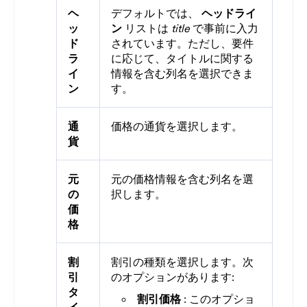
ヘ
デフォルトでは、
ヘッドライ
ッ
ン
リストは
title
で事前に入力
ド
されています。ただし、要件
ラ
に応じて、タイトルに関する
イ
情報を含む列名を選択できま
ン
す。
通
価格の通貨を選択します。
貨
元
元の価格情報を含む列名を選
の
択します。
価
格
割
割引の種類を選択します。次
引
のオプションがあります:
タ
割引価格
: このオプショ