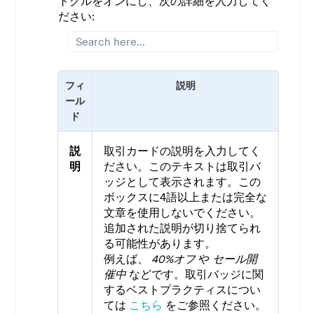
トグルをオンにし、次の詳細を入力してく
ださい:
フィ
説明
ール
ド
説
取引カードの説明を入力してく
明
ださい。このテキストは取引バ
ッジとして表示されます。この
ボックスに4語以上または完全な
文章を使用しないでください。
追加された説明が切り捨てられ
る可能性があります。
例えば、
40%オフ
や
セール開
催中
などです。取引バッジに関
するベストプラクティスについ
ては
こちら
をご参照ください。