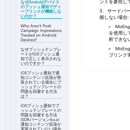
ントを参照し
なぜAndroidデバイス
のプッシュ通知でディ
サードパー
ープリンクが機能しな
いのか？
能しない場合:
Why Aren't Push
MoE
Campaign Impressions
を使用して
Tracked on Android
析できな
Devices?
MoE
なぜプッシュテンプレ
ートがiOSプッシュ通
プリンク
知で正しく表示されな
いのですか？
iOSプッシュ通知で通
知コンテンツ拡張が実
装されている場合にプ
ッシュテンプレートの
問題を回避する方法
は？
iOSプッシュ通知でプ
ッシュテンプレートの
問題を回避する方法
(SDKバージョン9.x.x)
通知コンテンツ拡張が
実装されていない場合