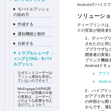
Androidデバ
モバイルプッシュ
の始め方
ソリューシ
作成する
ディープリンクは、
クの実装が開発者
通知機能と動作
ディープリ
分析する
されたのと同じ
ブブラウザな
トラブルシューテ
開発者の実装に
ィングとFAQ - モバイ
プリンク機能
ルプッシュ
Android
なぜエンドユーザーは
アプリ
プッシュ通知を受信し
ていないのですか？
Andr
MoEngageのAPNS用
ハイブリ
サーバー証明書の今後
がアプリ内で
の更新は、ユーザーに
どのような影響を与え
の外部から開
るのでしょうか？
からです。適切