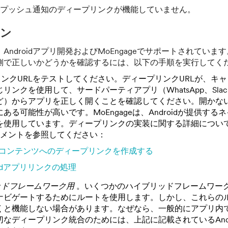
イスでプッシュ通知のディープリンクが機能していません。
ョン
Androidアプリ開発およびMoEngageでサポートされていま
側で正しいかどうかを確認するには、以下の手順を実行してく
ンクURLをテストしてください。ディープリンクURLが、キ
リンクを使用して、サードパーティアプリ（WhatsApp、Sla
ど）からアプリを正しく開くことを確認してください。開かな
ある可能性が高いです。MoEngageは、Androidが提供する
を使用しています。ディープリンクの実装に関する詳細につい
ドキュメントを参照してください：
コンテンツへのディープリンクを作成する
oidアプリリンクの処理
ッドフレームワーク用
。いくつかのハイブリッドフレームワー
ナビゲートするためにルートを使用します。しかし、これらの
くと機能しない場合があります。なぜなら、一般的にアプリ内
なディープリンク統合のためには、上記に記載されているAndr