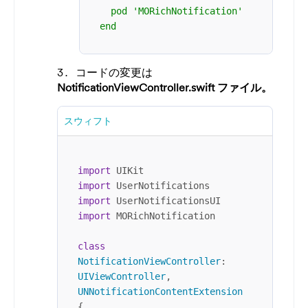
  pod 'MORichNotification'

end
コードの変更は
NotificationViewController.swift
ファイル。
スウィフト
import
import
import
import
 MORichNotification

class
NotificationViewController
: 
UIViewController
, 
UNNotificationContentExtension
{
