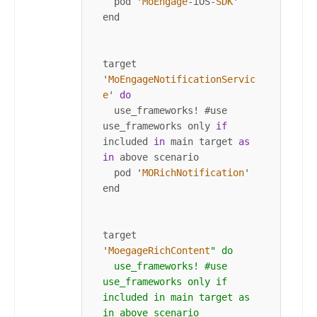
  pod '
MoEngage
-
iOS
-
SDK
'

end

target 
'
MoEngageNotificationServic
e
' 
do
  use_frameworks
!
 #use 
use_frameworks only 
if
included 
in
 main target 
as
in
 above scenario

  pod '
MORichNotification
'

end

target 
'
MoegageRichContent
" do

  use_frameworks! #use 
use_frameworks only if 
included in main target as 
in above scenario
