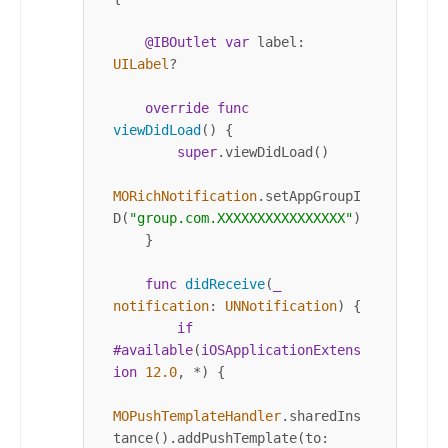
@IBOutlet
var
 label: 
UILabel
?

override
func
viewDidLoad
() {

super
.viewDidLoad()

MORichNotification
.setAppGroupI
D(
"group.com.XXXXXXXXXXXXXXXX"
)

    }

func
didReceive
(
_
notification
: 
UNNotification
) {

if
#available
(
iOSApplicationExtens
ion
12.0
, 
*
) {

MOPushTemplateHandler
.sharedIns
tance().addPushTemplate(to: 