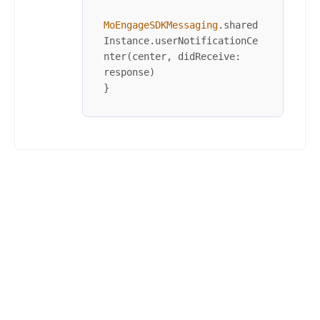
MoEngageSDKMessaging
.shared
Instance.userNotificationCe
nter(center, didReceive: 
response)        

}