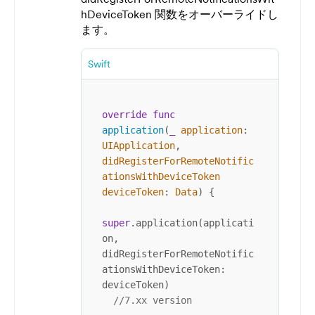
hDeviceToken 関数をオーバーライドし
ます。
Swift
override
func
application
(
_
application
: 
UIApplication
, 
didRegisterForRemoteNotific
ationsWithDeviceToken
deviceToken
: 
Data
) {

super
.application(applicati
on, 
didRegisterForRemoteNotific
ationsWithDeviceToken: 
deviceToken)

//7.xx version