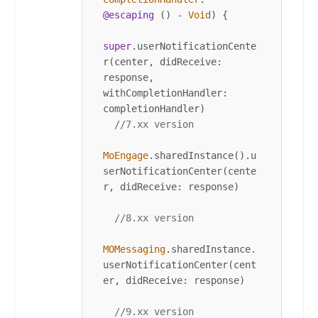
@escaping
 () 
-
Void
) {

super
.userNotificationCente
r(center, didReceive: 
response, 
withCompletionHandler: 
completionHandler)

//7.xx version
MoEngage
.sharedInstance().u
serNotificationCenter(cente
r, didReceive: response)

//8.xx version
MOMessaging
.sharedInstance.
userNotificationCenter(cent
er, didReceive: response)

//9.xx version