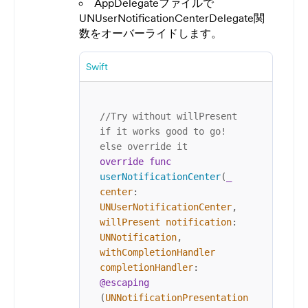
AppDelegateファイルで
UNUserNotificationCenterDelegate関
数をオーバーライドします。
Swift
//Try without willPresent 
if it works good to go! 
else override it
override
func
userNotificationCenter
(
_
center
: 
UNUserNotificationCenter
, 
willPresent
notification
: 
UNNotification
, 
withCompletionHandler
completionHandler
: 
@escaping
(
UNNotificationPresentation