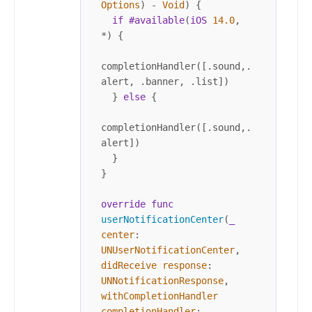
Options
) 
-
Void
) {

if
#available
(
iOS
14.0
, 
*
) {

completionHandler([.sound,.
alert, .banner, .list])

  } 
else
 {

completionHandler([.sound,.
alert])

  }

}

override
func
userNotificationCenter
(
_
center
: 
UNUserNotificationCenter
, 
didReceive
response
: 
UNNotificationResponse
, 
withCompletionHandler
completionHandler
: 