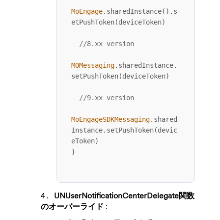
MoEngage
.sharedInstance().s
etPushToken(deviceToken)

//8.xx version
MOMessaging
.sharedInstance.
setPushToken(deviceToken)

//9.xx version
MoEngageSDKMessaging
.shared
Instance.setPushToken(devic
eToken)

}

UNUserNotificationCenterDelegate関数
のオーバーライド
: