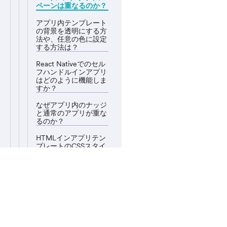
ペーンは重なるのか？
アプリ内テンプレート
の背景を透明にする方
法や、任意の色に設定
する方法は？
React Nativeでのセル
フハンドルインアプリ
はどのように機能しま
すか？
なぜアプリ内のナッジ
と通常のアプリが重な
るのか？
HTMLインアプリテン
プレートのCSSスタイ
ルでOTFフォントを使
用する際に問題が発生
する理由は何ですか？
なぜアプリ内での動的
MoEngage © ユーザーガイド
な有効化または無効化
が失敗するのか？
なぜユーザーはフロー