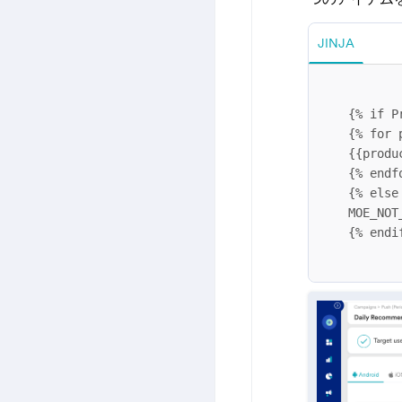
JINJA
{
% if P
{
% for 
{
{
produ
{
% endf
{
% else
{
% endi