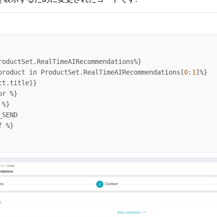
roductSet.RealTimeAIRecommendations%
}
product in ProductSet.RealTimeAIRecommendations
[
0
:
1
]
%
}
ct.title
}
}
or %
}
 %
}
f %
}