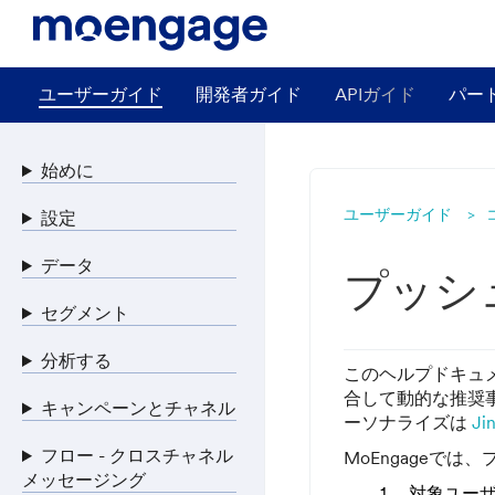
ユーザーガイド
開発者ガイド
APIガイド
パー
始めに
ユーザーガイド
設定
データ
プッシ
セグメント
分析する
このヘルプドキュ
合して動的な推奨
キャンペーンとチャネル
ーソナライズは
J
フロー - クロスチャネル
MoEngageで
メッセージング
対象ユー