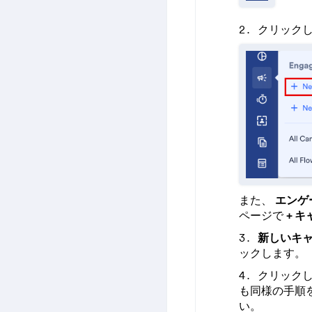
クリック
また、
エンゲ
ページで
+ 
新しいキ
ックします。
クリック
も同様の手順
い。