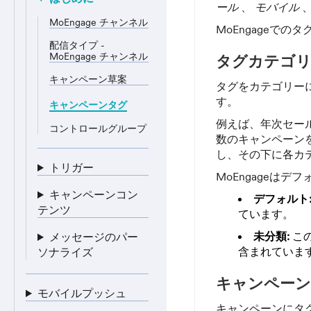
ール
、
モバイル
MoEngage チャンネル
MoEngageで
配信タイプ -
MoEngage チャンネル
タグカテゴ
キャンペーン草案
タグをカテゴリー
す。
キャンペーンタグ
例えば、年次セー
コントロールグループ
数のキャンペーン
し、その下に各カ
トリガー
MoEngageは
キャンペーンコン
デフォルト
テンツ
ています。
未分類:
こ
メッセージのパー
含まれていま
ソナライズ
キャンペーン
モバイルプッシュ
キャンペーンにタ