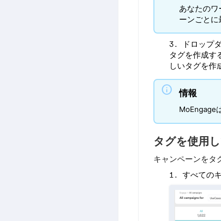
あなたのワ
ーンごとに
ドロップ
タグを作成す
しいタグを作
info
情報
MoEnga
タグを使用し
キャンペーンをタ
すべての