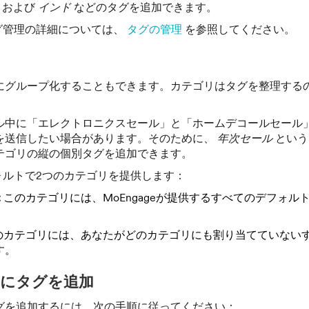
、および
インド
などのタグを追加できます。
のタグ管理の詳細については、
タグの管理
を参照してください。
リ
にグループ化することもできます。カテゴリはタグを整理する
ル中に「エレクトロニクスセール」と「ホームデコールセール
を送信したい場合があります。そのために、
年次セール
という
テゴリの縦の個別タグを追加できます。
デフォルトで2つのカテゴリを提供します：
:
このカテゴリには、MoEngageが提供するすべてのデフォル
のカテゴリには、あなたがどのカテゴリにも割り当てていない
す。
にタグを追加
グを追加するには、次の手順に従ってください：