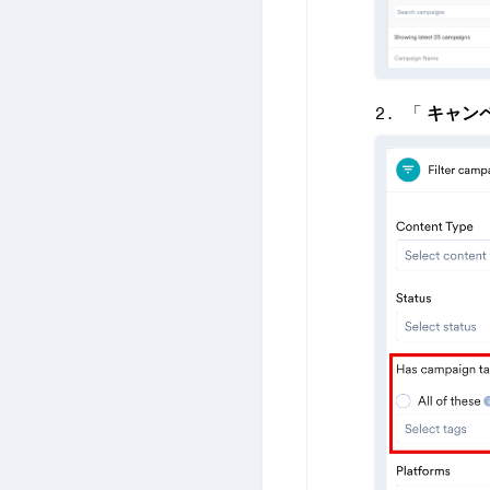
「
キャン