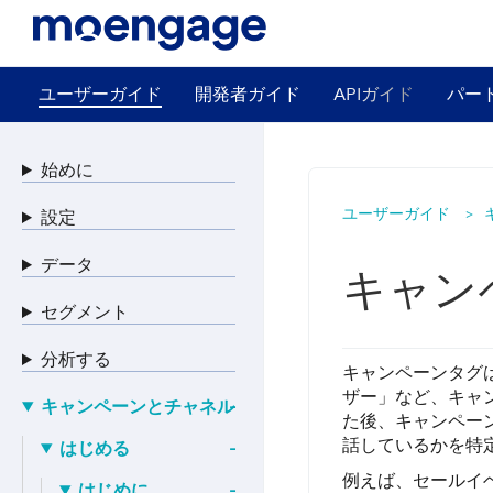
ユーザーガイド
開発者ガイド
APIガイド
パー
始めに
ユーザーガイド
設定
データ
キャン
セグメント
分析する
キャンペーンタグ
ザー」など、キャ
キャンペーンとチャネル
た後、キャンペー
話しているかを特
はじめる
例えば、セールイ
はじめに