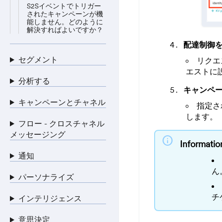
S2Sイベントでトリガー
されたキャンペーンが機
能しません。どのように
解決すればよいですか？
配達制御を
セグメント
リクエ
エストに
分析する
キャンペ
キャンペーンとチャネル
指定さ
します。
フロー - クロスチャネル
メッセージング
info
Informatio
通知
ん
パーソナライズ
チ
インテリジェンス
意思決定