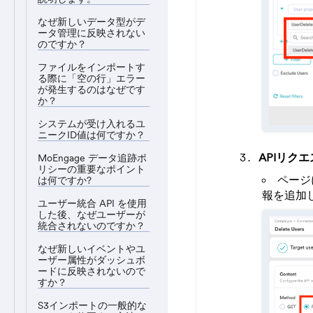
なぜ新しいデータ型がデ
ータ管理に反映されない
のですか？
ファイルをインポートす
る際に「空の行」エラー
が発生するのはなぜです
か？
システムが受け入れるユ
ニークID値は何ですか？
APIリク
MoEngage データ追跡ポ
リシーの重要なポイント
ページ
は何ですか?
報を追加
ユーザー統合 API を使用
した後、なぜユーザーが
統合されないのですか？
なぜ新しいイベントやユ
ーザー属性がダッシュボ
ードに反映されないので
すか？
S3インポートの一般的な