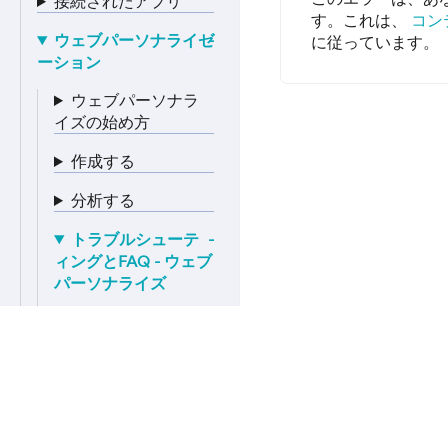
接続されたアプリ
す。これは、
コン
ウェブパーソナライゼ
に従っています。
ーション
ウェブパーソナラ
イズの始め方
作成する
分析する
トラブルシューテ
ィングとFAQ - ウェブ
パーソナライズ
なぜウェブパーソナラ
イゼーションは読み込
み中の状態なのです
か？
MoEngage © ユーザーガイド
キャンペーン管理とレ
ポート