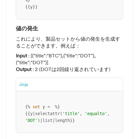
%}

{{y}}
値の発生
これにより、製品セットから値の発生を生成す
ることができます。例えば：
Input
: [{"title":"BTC"},{"title":"DOT"},
{"title":"DOT"}]
Output
: 2 (DOTは2回繰り返されています)
Jinja
{% 
set
 y =  %}

{{y|selectattr(
'title'
, 
'equalto'
, 
'DOT'
)|list|length}}