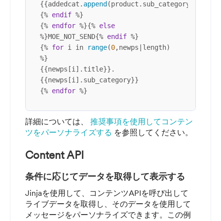
{{addedcat.
append
(product.sub_category)|
repla
{% 
endif
 %}

{% 
endfor
 %}{% 
else
%}MOE_NOT_SEND{% 
endif
 %}

{% 
for
 i in 
range
(
0
,newps|length) 
%}

{{newps[i].title}}.   
{{newps[i].sub_category}}

{% 
endfor
 %}
詳細については、
推奨事項を使用してコンテン
ツをパーソナライズする
を参照してください。
Content API
条件に応じてデータを取得して表示する
Jinjaを使用して、コンテンツAPIを呼び出して
ライブデータを取得し、そのデータを使用して
メッセージをパーソナライズできます。この例