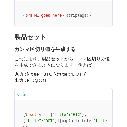
{{
<
HTML
goes
here
>
|striptags}}
製品セット
カンマ区切り値を生成する
これにより、製品セットからコンマ区切りの値
を生成できるようになります。例えば：
入力
: [{"title":"BTC"},{"title":"DOT"}]
出力
: BTC,DOT
Jinja
{% 
set
 y = [{
"title"
:
"BTC"
},
{
"title"
:
"DOT"
}]|map(attribute=
'title'
)|
join
(