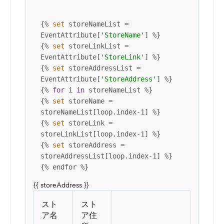
{% 
set
 storeNameList = 
EventAttribute[
'StoreName'
] %}

{% 
set
 storeLinkList = 
EventAttribute[
'StoreLink'
] %}

{% 
set
 storeAddressList = 
EventAttribute[
'StoreAddress'
] %}

{% 
for
 i 
in
 storeNameList %} 

{% 
set
 storeName = 
storeNameList[loop.index-1] %} 

{% 
set
 storeLink = 
storeLinkList[loop.index-1] %} 

{% 
set
 storeAddress = 
storeAddressList[loop.index-1] %} 

{% endfor %}
{{ storeAddress }}
スト
スト
ア名
ア住