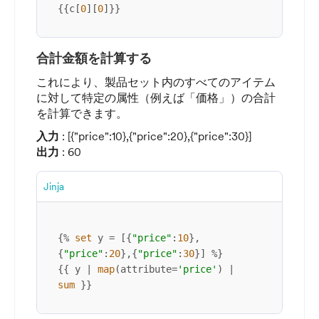
{{c[
0
][
0
]}}
合計金額を計算する
これにより、製品セット内のすべてのアイテム
に対して特定の属性（例えば「価格」）の合計
を計算できます。
入力
: [{"price":10},{"price":20},{"price":30}]
出力
: 60
Jinja
{% 
set
 y = [{
"price"
:
10
},
{
"price"
:
20
},{
"price"
:
30
}] %}

{{ y | 
map
(attribute=
'price'
) | 
sum
 }}