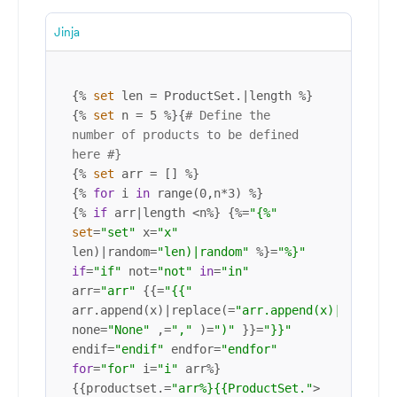
Jinja
{% 
set
 len = ProductSet.|length %}

{% 
set
 n = 5 %}{
# Define the 
number of products to be defined 
here #}
{% 
set
 arr = [] %}

{% 
for
 i 
in
 range(0,n*3) %}

{% 
if
 arr|length <n%} {%=
"{%"
set
=
"set"
 x=
"x"
len)|random=
"len)|random"
 %}=
"%}"
if
=
"if"
 not=
"not"
in
=
"in"
arr=
"arr"
 {{=
"{{"
arr.append(x)|replace(=
"arr.append(x)|replace
none=
"None"
 ,=
","
 )=
")"
 }}=
"}}"
endif=
"endif"
 endfor=
"endfor"
for
=
"for"
 i=
"i"
 arr%}
{{productset.=
"arr%}{{ProductSet."
>