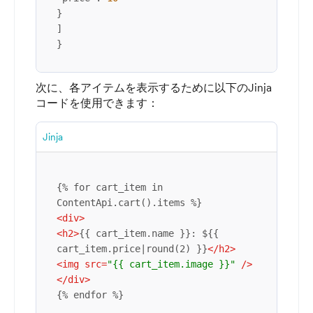
}
]
}
次に、各アイテムを表示するために以下のJinja
コードを使用できます：
Jinja
{% for cart_item in 
<
div
>
<
h2
>
{{ cart_item.name }}: ${{ 
cart_item.price|round(2) }}
</
h2
>
<
img
src
=
"{{ cart_item.image }}"
 />
</
div
>
{% endfor %}