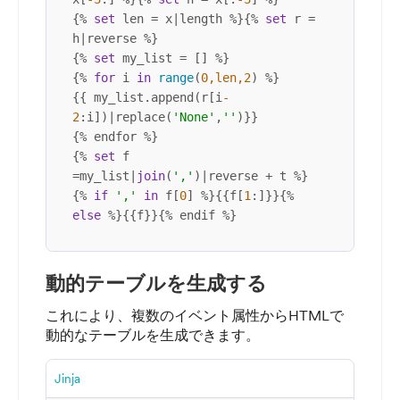
{% 
set
 len = x|length %}{% 
set
 r = 
h|reverse %}

{% 
set
 my_list = [] %}

{% 
for
 i 
in
range
(
0
,len,
2
) %}
{{ my_list.append(r[i
-
2
:i])|replace(
'None'
,
''
)}}

{% endfor %}

{% 
set
 f 
=my_list|
join
(
','
)|reverse + t %}

{% 
if
','
in
 f[
0
] %}{{f[
1
:]}}{% 
else
 %}{{f}}{% endif %}
動的テーブルを生成する
これにより、複数のイベント属性からHTMLで
動的なテーブルを生成できます。
Jinja