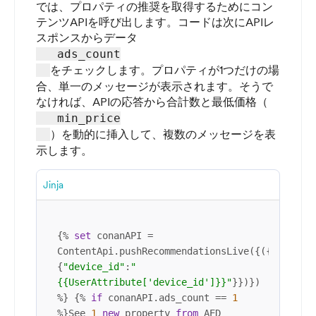
では、プロパティの推奨を取得するためにコン
テンツAPIを呼び出します。コードは次にAPIレ
スポンスからデータ
   ads_count

をチェックします。プロパティが1つだけの場
合、単一のメッセージが表示されます。そうで
なければ、APIの応答から合計数と最低価格（
   min_price

）を動的に挿入して、複数のメッセージを表
示します。
Jinja
{% 
set
 conanAPI = 
ContentApi.pushRecommendationsLive({({
"params
{
"device_id"
:
"
{{UserAttribute['device_id']}}"
}})}) 
%} {% 
if
 conanAPI.ads_count == 
1
%}See 
1
new
 property 
from
 AED 