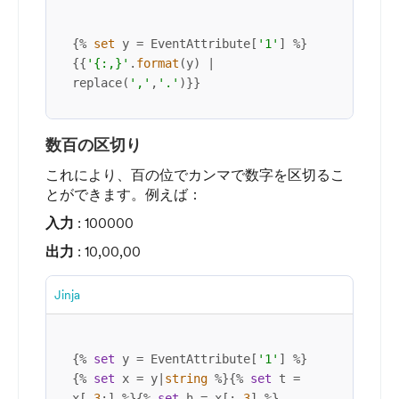
{% 
set
 y = EventAttribute[
'1'
] %}

{{
'{:,}'
.
format
(y) | 
replace(
','
,
'.'
)}}
数百の区切り
これにより、百の位でカンマで数字を区切るこ
とができます。例えば：
入力
: 100000
出力
: 10,00,00
Jinja
{% 
set
 y = EventAttribute[
'1'
] %}
{% 
set
 x = y|
string
 %}{% 
set
 t = 
x[
-3
:] %}{% 
set
 h = x[:
-3
] %}
