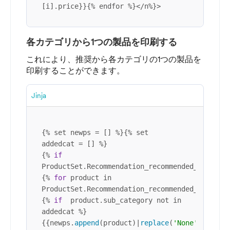
[i].price}}{% endfor %}</n%}>
各カテゴリから1つの製品を印刷する
これにより、推奨から各カテゴリの1つの製品を
印刷することができます。
Jinja
{% set newps = [] %}{% set 
addedcat = [] %}

{% 
if
ProductSet.Recommendation_recommended_items%}
{% 
for
 product in 
ProductSet.Recommendation_recommended_items%}

{% 
if
  product.sub_category not in 
addedcat %}

{{newps.
append
(product)|
replace
(
'None'
,
''
)}}