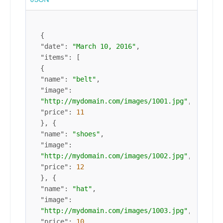
{
"date"
:
"March 10, 2016"
,
"items"
:
[
{
"name"
:
"belt"
,
"image"
:
"http://mydomain.com/images/1001.jpg"
,
"price"
:
11
}
,
{
"name"
:
"shoes"
,
"image"
:
"http://mydomain.com/images/1002.jpg"
,
"price"
:
12
}
,
{
"name"
:
"hat"
,
"image"
:
"http://mydomain.com/images/1003.jpg"
,
"price"
:
10