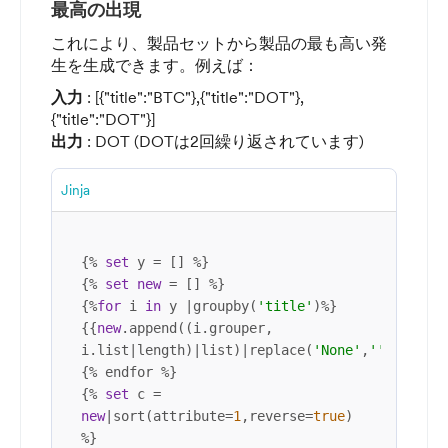
最高の出現
これにより、製品セットから製品の最も高い発
生を生成できます。例えば：
入力
: [{"title":"BTC"},{"title":"DOT"},
{"title":"DOT"}]
出力
: DOT (DOTは2回繰り返されています)
Jinja
{% 
set
 y = [] %} 

{% 
set
new
 = [] %}

{%
for
 i 
in
 y |groupby(
'title'
)%}

{{
new
.append((i.grouper, 
i.list|length)|list)|replace(
'None'
,
''
)}}

{% endfor %}

{% 
set
 c = 
new
|sort(attribute=
1
,reverse=
true
) 
%}
