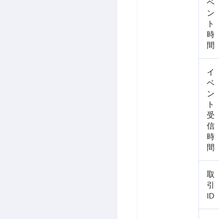
ベ
ン
ト
時
間
イ
ベ
ン
ト
受
信
時
間
取
引
ID