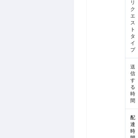
リ
ク
エ
ス
ト
タ
イ
プ
送
信
す
る
時
間
配
達
時
間