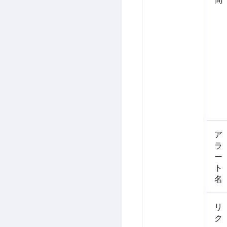
ア
ラ
ー
ト
名
リ
ク