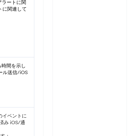
アラートに関
トに関連して
かる時間を示し
ル送信/iOS
のイベントに
み iOS/通
ます：