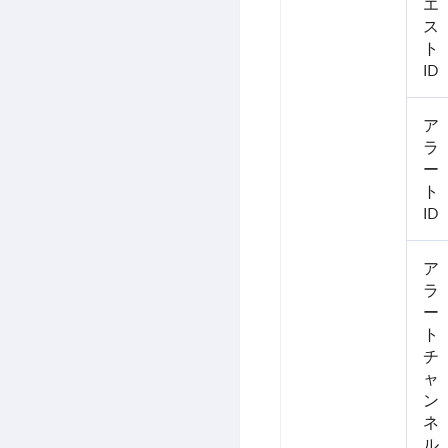
エ
ス
ト
ID
ア
ラ
ー
ト
ID
ア
ラ
ー
ト
チ
ャ
ン
ネ
ル