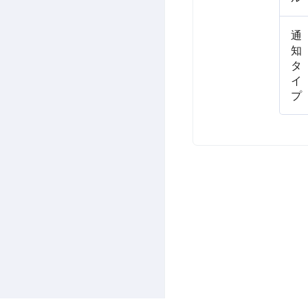
通
知
タ
イ
プ